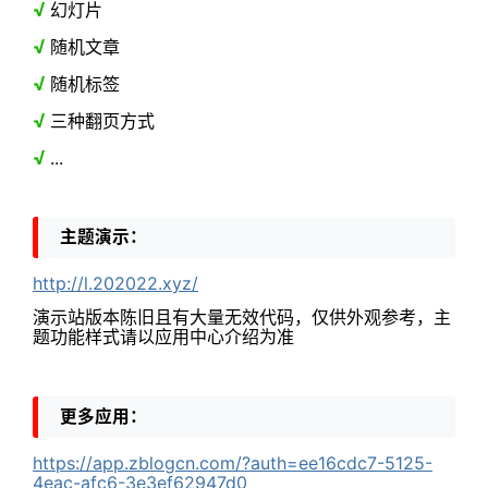
√
幻灯片
√
随机文章
√
随机标签
√
三种翻页方式
√
...
主题演示：
http://l.202022.xyz/
演示站版本陈旧且有大量无效代码，仅供外观参考，主
题功能样式请以应用中心介绍为准
更多应用：
https://app.zblogcn.com/?auth=ee16cdc7-5125-
4eac-afc6-3e3ef62947d0