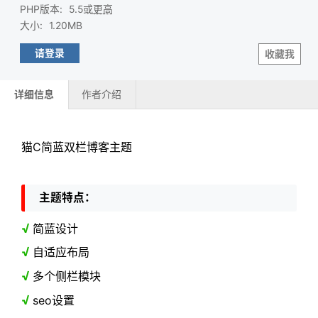
PHP版本
:
5.5或
更高
大小
:
1.20MB
请登录
收藏我
详细信息
作者介绍
猫C简蓝双栏博客主题
主题特点：
√
简蓝设计
√
自适应布局
√
多个侧栏模块
√
seo设置