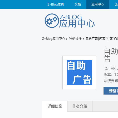
Z-Blog主页
文档
应用中心
菠
Z-Blog应用中心
>
PHP插件
> 自助广告|纯文字|文字
自助
告
ID
:
HK_
版本
:
1.
系统要
请登
详细信息
作者介绍