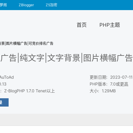
萝阁
ZBlogger
Z5加密
首页
PHP主题
背景|图片横幅广告|可竞价排名广告
广告|纯文字|文字背景|图片横幅广
AuToAd
更新日期
:
2023-07-11
0.13
PHP版本
:
7.0或
更高
求
:
Z-BlogPHP 1.7.0 Tenet以上
大小
:
1.29MB
录