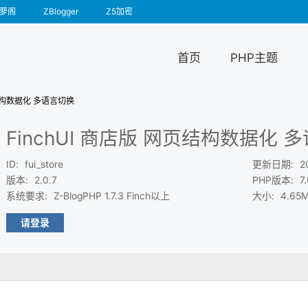
萝阁
ZBlogger
Z5加密
首页
PHP主题
页结构数据化 多语言切换
FinchUI 商店版 网页结构数据化 
ID
:
fui_store
更新日期
:
2
版本
:
2.0.7
PHP版本
:
7
系统要求
:
Z-BlogPHP 1.7.3 Finch以上
大小
:
4.65
请登录