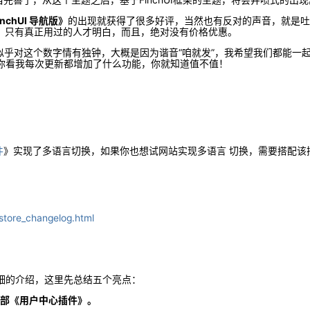
inchUI 导航版》
的出现就获得了很多好评，当然也有反对的声音，就是吐
8，只有真正用过的人才明白，而且，绝对没有价格优惠。
我似乎对这个数字情有独钟，大概是因为谐音“咱就发”，我希望我们都能一
你看我每次更新都增加了什么功能，你就知道值不值！
件
》实现了多语言切换，如果你也想试网站实现多语言 切换，需要搭配该
store_changelog.html
细的介绍，这里先总结五个亮点：
全部《用户中心插件》。