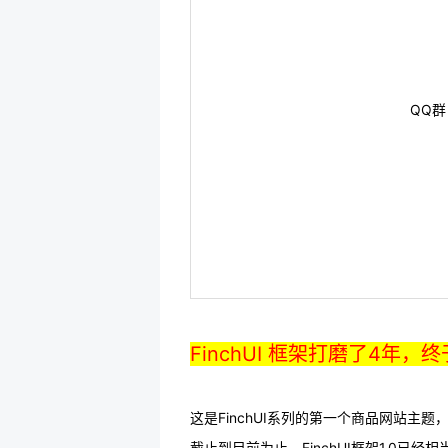
QQ群
FinchUI 框架打磨了4年，
这是FinchUI系列的第一个商品网站主题，
截止到目前为止，FinchUI框架1.0已