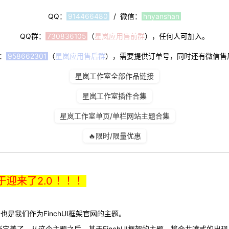
QQ：
914466480
/ 微信：
hnyanshan
QQ群：
730836105
（
星岚应用售前群
），任何人可加入。
：
958662301
（
星岚应用售后群
），需要提供订单号，同时还有微信售
星岚工作室全部作品链接
星岚工作室插件合集
星岚工作室单页/单栏网站主题合集
🔥限时/限量优惠
终于迎来了2.0 ！！！
也是我们作为FinchUI框架官网的主题。
经相当完善了，从这个主题之后，基于FinchUI框架的主题，将会井喷式的出