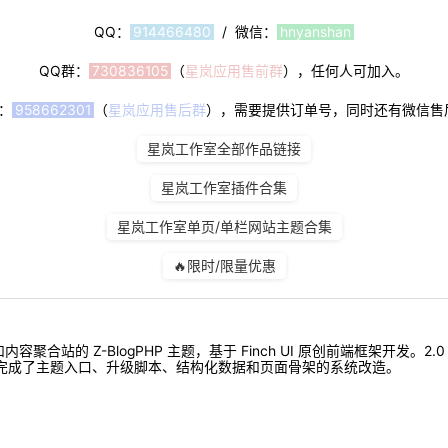
QQ：
914466480
/ 微信：
hnyanshan
QQ群：
730836105
（
星岚应用售前群
），任何人可加入。
：
958662301
（
星岚应用售后群
），需要提供订单号，同时还有微信售
星岚工作室全部作品链接
星岚工作室插件合集
星岚工作室单页/单栏网站主题合集
🔥限时/限量优惠
内容聚合站的 Z-BlogPHP 主题，基于 Finch UI 原创前端框架开发
完成了主题入口、升级脚本、结构化数据和页面骨架的系统改造。