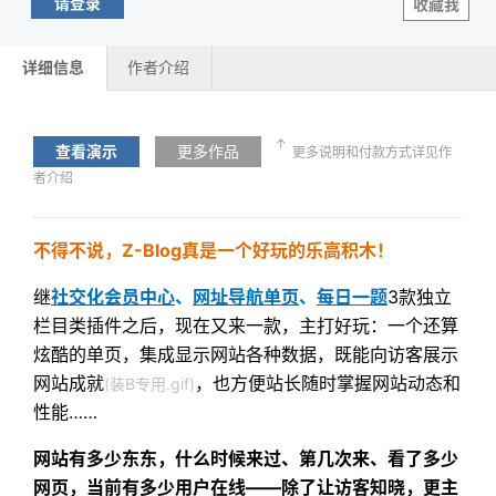
请登录
收藏我
详细信息
作者介绍
↑
查看演示
更多作品
更多说明和付款方式详见作
者介绍
不得不说，Z-Blog真是一个好玩的乐高积木！
继
社交化会员中心
、
网址导航单页
、
每日一题
3款独立
栏目类插件之后，现在又来一款，主打好玩：一个还算
炫酷的单页，集成显示网站各种数据，既能向访客展示
网站成就
，也方便站长随时掌握网站动态和
(装B专用.gif)
性能……
网站有多少东东，什么时候来过、第几次来、看了多少
网页，当前有多少用户在线——除了让访客知晓，更主