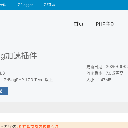
萝阁
ZBlogger
Z5加密
首页
PHP主题
log加速插件
更新日期
:
2025-06-0
4.3
PHP版本
:
7.0或
更高
求
:
Z-BlogPHP 1.7.0 Tenet以上
大小
:
1.47MB
录
查看详情
或 联系可风网客服询问