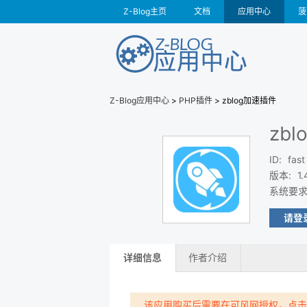
Z-Blog主页
文档
应用中心
菠
Z-Blog应用中心
>
PHP插件
> zblog加速插件
zb
ID
:
fast
版本
:
1.
系统要
请登
详细信息
作者介绍
该应用购买后需要在可风网授权，点击