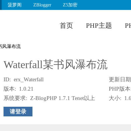
菠萝阁
ZBlogger
Z5加密
首页
PHP主题
P
ll某书风瀑布流
Waterfall某书风瀑布流
ID
:
erx_Waterfall
更新日期
版本
:
1.0.21
PHP版本
系统要求
:
Z-BlogPHP 1.7.1 Tenet以上
大小
:
1.
请登录