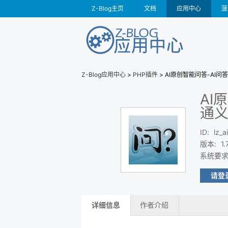
Z-Blog主页
文档
应用中心
菠
Z-Blog应用中心
>
PHP插件
> AI原创智能问答-AI问
AI
通义
ID
:
lz_a
版本
:
1.
系统要
请登
详细信息
作者介绍