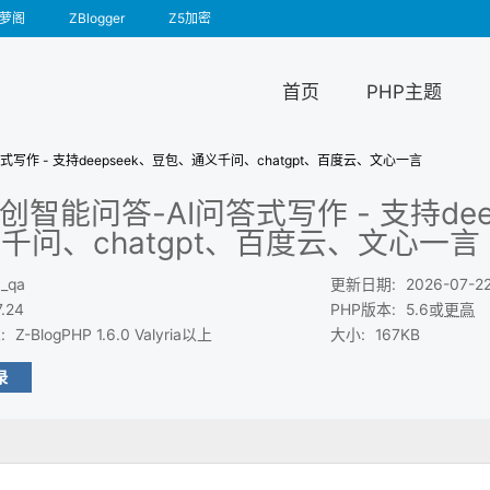
萝阁
ZBlogger
Z5加密
首页
PHP主题
答式写作 - 支持deepseek、豆包、通义千问、chatgpt、百度云、文心一言
原创智能问答-AI问答式写作 - 支持de
千问、chatgpt、百度云、文心一言
i_qa
更新日期
:
2026-07-22
7.24
PHP版本
:
5.6或
更高
求
:
Z-BlogPHP 1.6.0 Valyria以上
大小
:
167KB
录