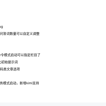
ug
新增问答词数量可以自定义调整
，命令模式启动可以指定栏目了
优化初始提示词
分代码类文章选项
划任务模式启动，新增kimi支持