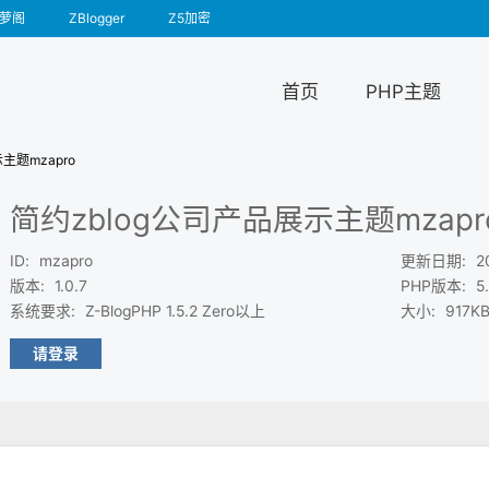
萝阁
ZBlogger
Z5加密
首页
PHP主题
主题mzapro
简约zblog公司产品展示主题mzapr
ID
:
mzapro
更新日期
:
2
版本
:
1.0.7
PHP版本
:
5
系统要求
:
Z-BlogPHP 1.5.2 Zero以上
大小
:
917K
请登录