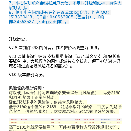
7、本插件功能将会根据用户反馈，不定时升级和维护，感谢大
家的认可。
8、使用中有问题或有好的建议或zblog交流，作者 QQ：
1513830418，QQ群:1040663905（售后群），QQ
群:34553587（zblog交流群）。
升级历史：
V2.8 看到评论区的留言，作者把价格调整为 999。
V2.1 网址查询升级为 支持批量查询（满足 域名买卖 和 站长购
买域名 中，大规模查询网址或域名安全状态、便于挑选遴选好
域名和过滤垃圾风险域名的需求）。
V1.0 版本原创首发。
风险值的得分说明：
可以使用本插件提前查询域名安全得分（风险值），得分2190
和2191都属于正常的域名。
疑似违法违规的风险值，值越大风险越大。
低于2190这个值的如2189，就是非常好的域名（百度认为是绿
色安全可信赖的域名），这类域名对seo排名有很好的效果。
高于2191的就需要慎重了，可能被百度拉入异常违规非法等，