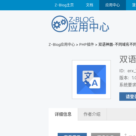
Z-Blog主页
文档
应用中心
菠
Z-Blog应用中心
>
PHP插件
> 双语神器-不同域名不
双语
ID
:
erx_
版本
:
1.
系统要
请登
详细信息
作者介绍
↑