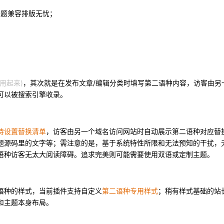
主题兼容排版无忧；
用起来)
，其次就是在发布文章/编辑分类时填写第二语种内容，访客由另
可以被搜索引擎收录。
持设置替换清单
，访客由另一个域名访问网站时自动展示第二语种对应替
题源码里的文字等；需注意的是，基于系统特性所限和无法预知的干扰，
语种访客无太大阅读障碍。追求完美则可能需要使用双语或定制主题。
语种的样式，当前插件支持自定义
第二语种专用样式
；稍有样式基础的站
和主题本身布局。