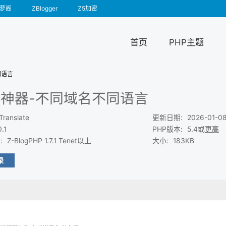
萝阁
ZBlogger
Z5加密
首页
PHP主题
同语言
神器-不同域名不同语言
Translate
更新日期
:
2026-01-08
0.1
PHP版本
:
5.4或
更高
求
:
Z-BlogPHP 1.7.1 Tenet以上
大小
:
183KB
录