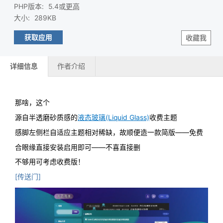
PHP版本
:
5.4或
更高
大小
:
289KB
获取应用
收藏我
详细信息
作者介绍
那啥，这个
源自半透磨砂质感的
液态玻璃(Liquid Glass)
收费主题
感脚左侧栏自适应主题相对稀缺，故顺便造一款简版——免费
合眼缘直接安装启用即可——不喜直接删
不够用可考虑收费版！
[传送门]