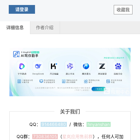
请登录
收藏我
详细信息
作者介绍
关于我们
QQ：
914466480
/ 微信：
hnyanshan
QQ群：
730836105
（
星岚应用售前群
），任何人可加