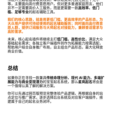
等，主要面向高付费意愿用户。但对更多普通家庭而言，他们
并不一定需要高价人工服务，而是更需要一款
高效率、低门
槛、足够专业
的起名辅助工具。
我们的核心思路，就是用更低门槛、更高效率的产品形态，为
大众用户提供可持续使用的起名辅助服务；同时面向高付费意
愿人群，提供订阅服务与大师起名对接能力，兼顾普适需求与
高阶需求。
未来，核心起名插件将继续主打
低门槛、高性价比
，满足大众
基础起名需求；各独立客户端插件则作为拓展能力按需选配，
帮助用户结合自身推广布局，自主组合产品形态，最大化释放
商业价值。
总结
如果你正在寻找一款兼具
传统命理分析、现代 AI 能力、多端扩
展能力与商业变现潜力
的宝宝起名系统，那么
星岚起名
将会是
一个值得认真了解的解决方案。
你可以先通过网页版预览完整体验产品逻辑，再根据自身的站
点定位与推广需求，逐步选择后台系统及对应客户端插件，搭
建属于自己的起名业务闭环。