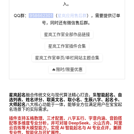
入。
QQ群：
958662301
（
星岚应用售后群
），需要提供订单
号，同时还有微信售后群。
星岚工作室全部作品链接
星岚工作室插件合集
星岚工作室单页/单栏网站主题合集
🔥限时/限量优惠
星岚起名
融合传统文化与现代算法精心打造，集
智能起名、自
选列表、姓名评分、取英文名、取小名、生辰八字、起名卡、
大师起名
八大核心功能于一体，能够全方位满足用户在宝宝起
名场景下的实际需求。
插件支持五格数理、三才配置、八字五行、字意内涵、音韵搭
配等多维度专业分析，并可对接 DeepSeek、火山方舟、阿里
云百炼等大模型能力，实现 AI 智能起名与 AI 专业点评，兼顾
专业性、智能化与可扩展性。