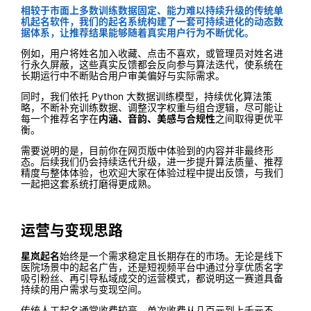
相较于市面上多数训练数据固定、能力难以持续升级的传统单
机起名软件，我们的起名系统构建了一套可持续进化的动态数
据体系，让推荐结果能够随着真实用户行为不断优化。
例如，用户将姓名加入收藏、点击不喜欢，或管理员对姓名进
行永久屏蔽，这些真实反馈都会反向参与算法迭代，使系统在
长期运行中不断贴合用户审美偏好与实际需求。
同时，我们依托 Python 大数据训练模型，持续优化算法策
略，不断补充训练数据、调整汉字权重与组合逻辑，尽可能让
每一个推荐名字在
内涵、音韵、美感与合规性
之间取得更优平
衡。
需要说明的是，目前你在网页版中体验到的内容并非最终形
态。后续我们仍会持续迭代升级，进一步提升算法质量、推荐
精度与整体体验，也欢迎大家在体验过程中提出反馈，与我们
一起把这套系统打磨得更成熟。
运营与变现思路
星岚起名
始终是一个需求稳定且长期存在的市场。无论是线下
医院场景中的起名广告，还是短视频平台中通过分享优质名字
吸引粉丝、再引导私域成交的运营模式，都说明这一赛道具备
持续的用户需求与变现空间。
传统人工起名通常收费较高，单次收费从几百元到上千元不