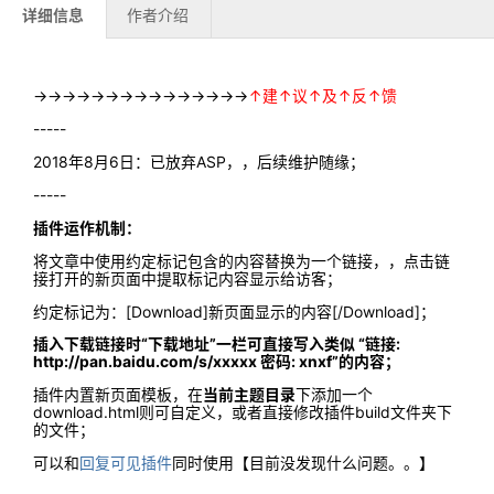
详细信息
作者介绍
→→→→→→→→→→→→→→→
↑建↑议↑及↑反↑馈
-----
2018年8月6日：已放弃ASP，，后续维护随缘；
-----
插件运作机制：
将文章中使用约定标记包含的内容替换为一个链接，，点击链
接打开的新页面中提取标记内容显示给访客；
约定标记为：[Download]新页面显示的内容[/Download]；
插入下载链接时“下载地址”一栏可直接写入类似 “链接:
http://pan.baidu.com/s/xxxxx 密码: xnxf”的内容；
插件内置新页面模板，在
当前主题目录
下添加一个
download.html则可自定义，或者直接修改插件build文件夹下
的文件；
可以和
回复可见插件
同时使用【目前没发现什么问题。。】