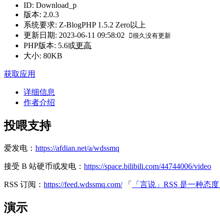
ID
:
Download_p
版本
:
2.0.3
系统要求
:
Z-BlogPHP 1.5.2 Zero以上
更新日期
:
2023-06-11 09:58:02
很久没有更新
PHP版本
:
5.6或
更高
大小
:
80KB
获取应用
详细信息
作者介绍
投喂支持
爱发电：
https://afdian.net/a/wdssmq
接受 B 站硬币或发电：
https://space.bilibili.com/44744006/video
RSS 订阅：
https://feed.wdssmq.com/
「
「言说」RSS 是一种态
演示