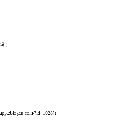
代码；
blogcn.com/?id=1028]）