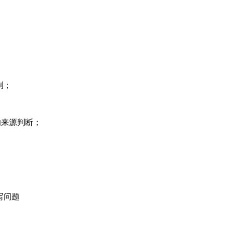
控制；
的来源判断；
小写问题