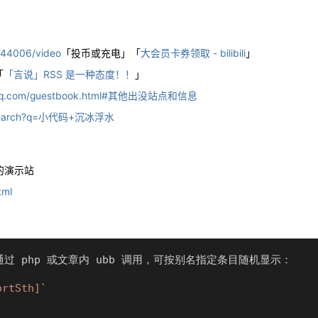
4744006/video
「投币或充电」「
大会员卡券领取 - bilibili
」
「
「言说」RSS 是一种态度！！
」
smq.com/guestbook.html#其他出没站点和信息
om/search?q=小代码+沉冰浮水
的演示站
tml
通过 php 或文章内 ubb 调用，可按别名指定条目随机显示：
rtSth]`