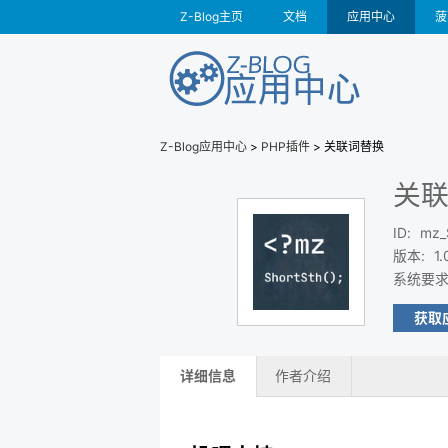
Z-Blog主页
文档
应用中心
菠
Z-Blog应用中心
>
PHP插件
> 关联词替换
关
ID
:
mz_
版本
:
1.
系统要
获取
详细信息
作者介绍