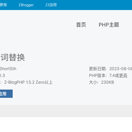
萝阁
ZBlogger
Z5加密
首页
PHP主题
联词替换
ShortSth
更新日期
:
2023-08-0
0.3
PHP版本
:
7.4或
更高
求
:
Z-BlogPHP 1.5.2 Zero以上
大小
:
230KB
应用