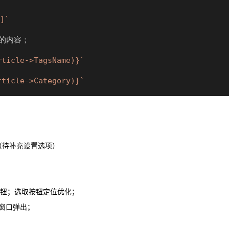
]`
定的内容；
rticle->TagsName)}`
rticle->Category)}`
果；（待补充设置选项）
空按钮；选取按钮定位优化；
新窗口弹出；