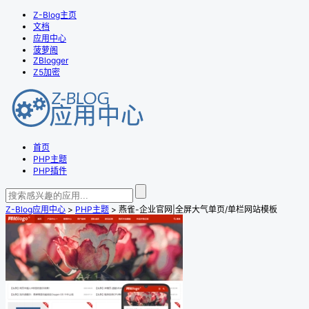
Z-Blog主页
文档
应用中心
菠萝阁
ZBlogger
Z5加密
首页
PHP主题
PHP插件
Z-Blog应用中心
>
PHP主题
> 燕雀-企业官网|全屏大气单页/单栏网站模板