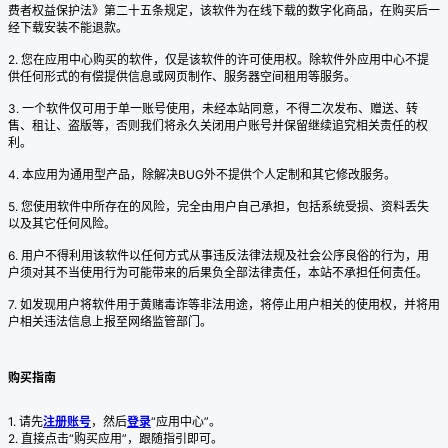
费者权益保护法》第二十五条规定，该软件为在线下载的数字化商品，在购买后一
经下载安装不能退款。
2. 您在应用中心购买的软件，仅是该软件的许可使用权。除软件外应用中心不提
供任何形式的有偿提供信息或网页制作、服务器空间租用等服务。
3. 一个软件仅可用于单一账号使用，未经本站同意，不得二次发布、赠送、转
售、租让、盗版等，否则我们将永久关闭用户账号并保留继续追究相关责任的权
利。
4. 本应用为通用型产品，除解决BUG外不提供个人定制和其它修改服务。
5. 您使用软件中所存在的风险，完全由用户自己承担，包括系统受损、资料丢失
以及其它任何风险。
6. 用户不得利用该软件以任何方式从事违反法律法规及社会公序良俗的行为，用
户须对其不当使用行为可能带来的后果负全部法律责任，本站不承担任何责任。
7. 如发现用户将软件用于黄赌毒诈等非法用途，将停止用户相关的使用权，并将用
户相关违法信息上报至网络监管部门。
购买指南
1. 请先
注册账号
，然后
登录
“应用中心”。
2. 直接点击“购买应用”，跟随指引即可。