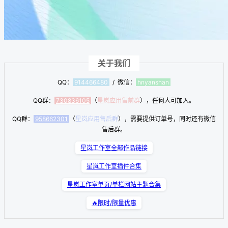
关于我们
QQ：
914466480
/ 微信：
hnyanshan
QQ群：
730836105
（
星岚应用售前群
），任何人可加入。
QQ群：
958662301
（
星岚应用售后群
），需要提供订单号，同时还有微信
售后群。
星岚工作室全部作品链接
星岚工作室插件合集
星岚工作室单页/单栏网站主题合集
🔥限时/限量优惠