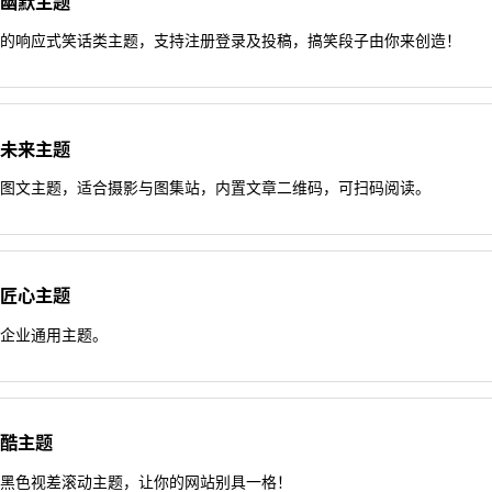
拓源幽默主题
心的响应式笑话类主题，支持注册登录及投稿，搞笑段子由你来创造！
拓源未来主题
的图文主题，适合摄影与图集站，内置文章二维码，可扫码阅读。
拓源匠心主题
的企业通用主题。
拓源酷主题
酷黑色视差滚动主题，让你的网站别具一格！