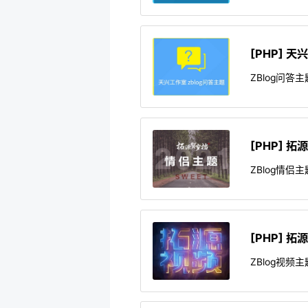
[PHP] 
ZBlog问答
[PHP] 
ZBlog情
[PHP] 
ZBlog视