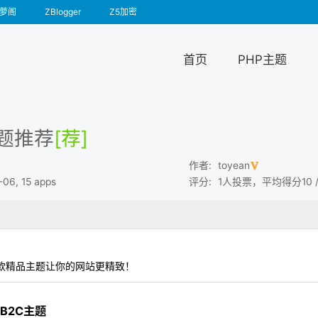
萝阁
ZBlogger
Z5加密
首页
PHP主题
题推荐
[荐]
作者
:
toyean
-06, 15 apps
评分
:
1人投票，平均得分10 /
款精品主题让你的网站更精致！
源B2C主题