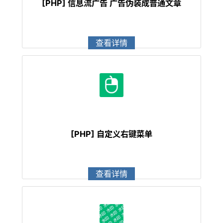
[PHP] 信息流广告 广告伪装成普通文章
查看详情
[PHP] 自定义右键菜单
查看详情