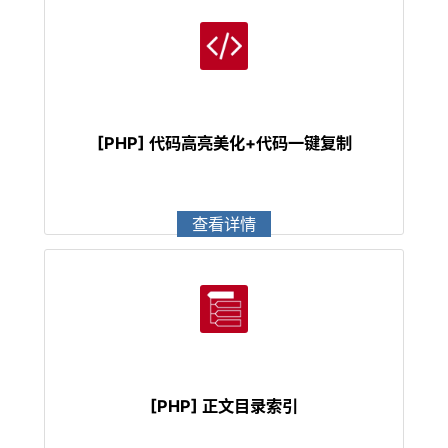
[PHP] 代码高亮美化+代码一键复制
查看详情
[PHP] 正文目录索引