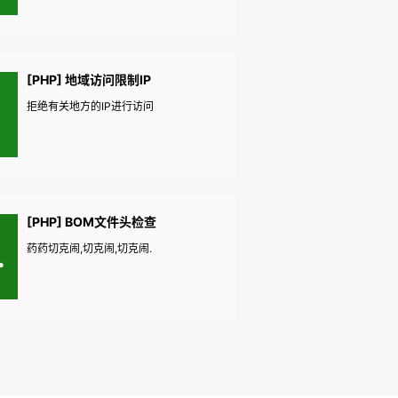
[PHP] 地域访问限制IP
拒绝有关地方的IP进行访问
[PHP] BOM文件头检查
药药切克闹,切克闹,切克闹.