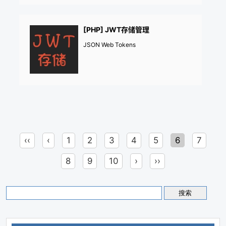
[PHP] JWT存储管理
JSON Web Tokens
‹‹
‹
1
2
3
4
5
6
7
8
9
10
›
››