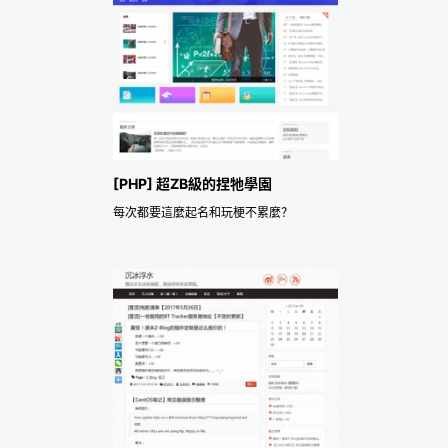
[PHP] 超ZB級的捏牠學園
每次都要這麼起名和玩梗不累麼？