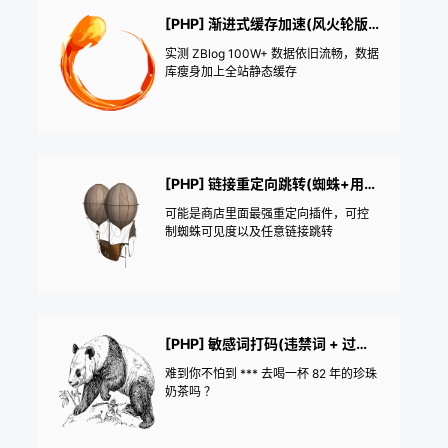
[PHP] 渐进式缓存加速(风火轮版+数据库优化+全站静态)
实测 ZBlog 100W+ 数据依旧流畅，数据
库瘦身加上全站静态缓存
[PHP] 链接重定向跳转(蜘蛛+用户+自定义)
可能是商店里面最强重定向插件，可控
制蜘蛛可见度以及任意链接跳转
[PHP] 敏感词打码(违禁词 + 过滤 + 转码)
难到你不怕到 *** 去喝一杯 82 年的珍珠
奶茶吗 ？