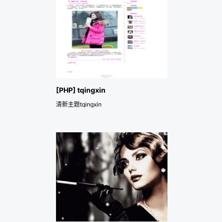
[PHP] tqingxin
清新主题tqingxin