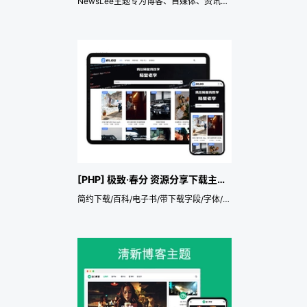
NewsLee主题专为博客、自媒体、资讯类的网站设计开发，响应式主题。
[PHP] 极致·春分 资源分享下载主题 作者自用主题
简约下载/百科/电子书/带下载字段/字体/影视/短剧/小说/游戏/自定义配色/图片壁纸分享/seo/灯箱/隔壁老李