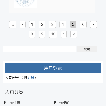
独立子目录或独立域名（含二级域
发内容、管内容”这一整套流程更高效地
名），访问城市分站只显示本城内容；
跑起来。
跨城文章自动 302，空城市自动跳走，
搜索引擎不再收录重复或空壳页。城市
清单支持批量导入 / 批量域名 / 一键自动
‹‹
‹
1
2
3
4
5
6
7
域名 / 入口导出等批量工具，列表支持分
页（每页 50 条）。全局 SEO 标题模板
+ 每城市独立首页 SEO 三件套 + canoni
8
9
10
›
››
cal 自动注入 + 按城市 sitemap，本地 S
EO/GEO 信号清晰。标签可按城市隔离
或聚合到主站，由开关自由切换。内置
整页 HTML 缓存管理（文件 / APCu / M
emcached / Redis 四档后端可切换），
命中后跳过全部数据库查询与模板编
译，有效解决文章数量多导致的服务器
负载过高和 502 问题，支持全站/按城
用户登录
市/按 URL 刷新与一键预热。前台浮动切
换器（字母索引 + 关键词搜索 + 自动隐
没有账号？立即
注册
»
藏空城市），可选注入主题导航栏。可
选启用 IP 自动切换（默认关闭，后台一
键下载 qqwry 离线库到站外缓存目
应用分类
录）。原生钩子 + 整页兜底改写，不挑
主题，安装即用。需开启伪静态。适合
本地服务、招商加盟、连锁品牌、本地
PHP主题
PHP插件
资讯、房产汽车、招聘培训等吃地域长