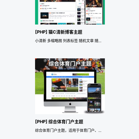
[PHP] 猫C清新博客主题
小清新 多缩略图 列表标签 随机文章 随机标签 SEO 点赞 搜索伪静态 多模块 赞赏 YIA 资讯
[PHP] 综合体育门户主题
综合体育门户主题，适用于体育门户、体育资讯、体育新闻、体育CMS、体育自媒体、体育博客、体育媒体、体育网站、体育视频、体育图集、体育赛事、足球网站、篮球网站、NBA、CBA、英超、西甲、意甲、德甲、法甲、欧冠、世界杯、欧洲杯、网球、电竞等各类体育站点。内置SEO优化、响应式布局、暗黑模式、AJAX无刷新加载、专题聚合、标签聚合、视频播放、图集展示、轮播推荐、懒加载、缩略图裁剪、多广告位等功能，适合搭建综合体育门户、体育资讯平台、赛事资讯站、体育视频站、体育自媒体及体育内容管理网站。