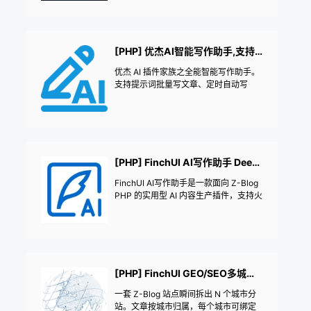
[PHP] 优杰AI智能写作助手,支持提示词批量写文章、定时自动写作、GEO与SEO双轨协同生成、预设10+顶级写作风格、自定义Prompt脚本工作流以及智能配图与内链
优杰 AI 插件家族之全能智能写作助手。
支持提示词批量写文章、定时自动写
作、GEO与SEO双轨协同生成、预设10
+顶级写作风格、自定义Prompt脚本工
作流以及智能配图与内链。
[PHP] FinchUI AI写作助手 DeepSeek 豆包 Kimi 千问 Grok MiMo ChatGPT 批量生成文章 智能配图 重写文章 定时发布 多网站群发
FinchUI AI写作助手是一款面向 Z-Blog
PHP 的实用型 AI 内容生产插件，支持火
山方舟（豆包）、Kimi、DeepSeek、
阿里云百炼（千问）、OpenAI（ChatG
PT）、xAI Grok、小米 MiMo 等多个 AI
模型。它不仅可以批量生成文章、批量
重写旧文、抓取网址内容智能改写，还
内置提示模板、自动配图、自动分类发
[PHP] FinchUI GEO/SEO多城市分站插件 一套站点拆出N个城市分站 本地长尾词流量
布、广告管理与自动插入广告、定时任
一套 Z-Blog 站点瞬间拆出 N 个城市分
务批量处理，以及多网站群发和远程站
站。文章按城市归属，每个城市可绑定
点统一管理能力，帮助站长把“写内容、