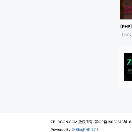
[PH
【IC
ZBLOGCN.COM 版权所有. 鄂ICP备19031813号-6
Powered By
Z-BlogPHP 1.7.3