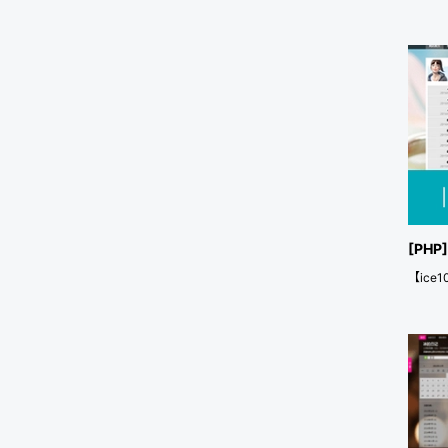
[PHP
【ic