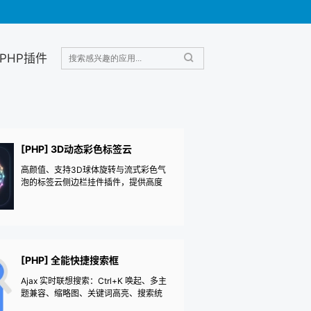
PHP插件
[PHP] 3D动态彩色标签云
高颜值、支持3D球体旋转与流式彩色气
泡的标签云侧边栏挂件插件，提供高度
自定义的内边距、外边距、字号范围、
气泡样式及一键配色预设。
[PHP] 全能快捷搜索框
Ajax 实时联想搜索：Ctrl+K 唤起、多主
题兼容、缩略图、关键词高亮、搜索统
计。