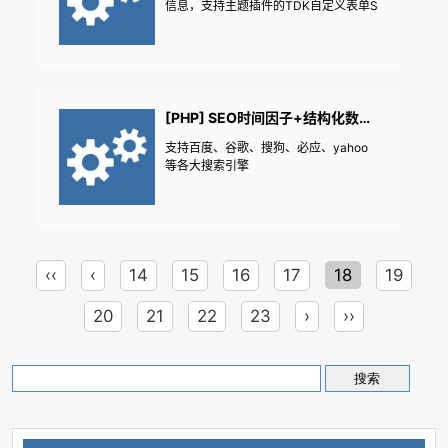
信息，支持主题插件的TDK自定义表单S
EO标题SEO关键词SEO描述等等，统一
格式一行一个分类：父分类名称|分类名
称|分类别名|排序数字|模板名|文章模板
名|分类摘要|分类自定义表单
[PHP] SEO时间因子+结构化数据大集合，支持各大搜索引擎
支持百度、谷歌、搜狗、必应、yahoo
等各大搜索引擎
‹‹
‹
14
15
16
17
18
19
20
21
22
23
›
››