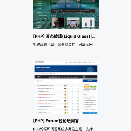
[PHP] 液态玻璃(Liquid Glass)[VIP]
毛玻璃暗色调可切变侧边栏，可展示网址链接图片案例CMS文字列表等多种模块，手机平板移动端自适应自定义背景图磨砂玻璃质感，模板原创化标记，轻量防采集版权保护，支持SEO优化TDK设置——《益吾库》尔今作品
[PHP] Forum轻论坛问答
BBS论坛和问答系统多用途主题，支持设置版主、帖内置顶、采纳最佳答案、锁帖、关注喜欢顶踩、加精华、富文本评论等功能，支持回复消息通知和夜晚关灯暗夜模式，支持QQ号一键获取头像名称和随机头像，讨论组社区自适应响应式扁平风格——《益吾库》尔今作品