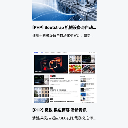
[PHP] Bootstrap 机械设备与自动化企业官网主题
适用于机械设备与自动化类官网，覆盖机械设备、自动化产线、设备配件、系统集成、工装夹具、工程交付、设备选型和售后维保服务等应用场景。主题重点提供响应式页面、预约咨询或留言询盘、前端多语言、SEO 与网站数据结构化、行业演示数据导入和展示风格配置，便于快速搭建专业官网，并持续承载品牌展示、服务或产品介绍、案例背书、资讯运营和长期获客转化。
[PHP] 极致·果皮博客 清新资讯
清新/果壳/自适应/SEO友好/黑夜模式/海报/用户中心适配/无限加载/模板伪原创/新闻/自媒体/体育/隔壁老李