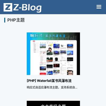
PHP主题
[PHP] Waterfall某书风瀑布流
响应式自适应瀑布流主题，支持系统自带缩略图功能，比传统瀑布流加载更快，滚动加载无限加载相册图库展示类似小红书风格|网址大全导航站——《益吾库》尔今作品