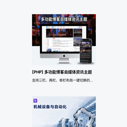
[PHP] 多功能博客自媒体资讯主题
支持三栏、两栏、单栏布局一键切换的博客自媒体资讯主题，内置SEO优化、黑夜模式、文章目录索引，采用AJAX加载下一页技术，提升权重收录效果，配备懒加载、专题、标签云、多模块功能，提供自适应设计，适合社交分享、游戏、资讯、漫画、体育等站点，涵盖三栏主题模板、两栏双栏主题模板、单栏主题模板，满足多种需求和用户体验。