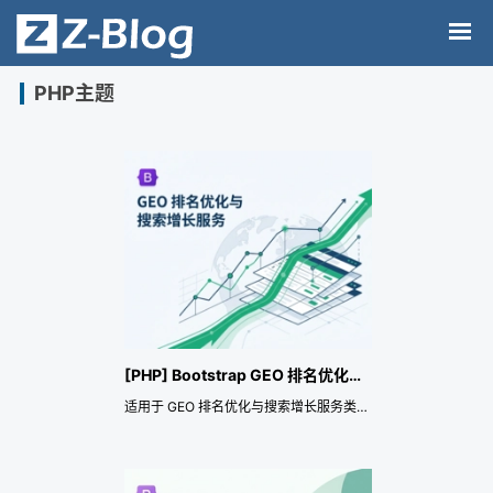
PHP主题
[PHP] Bootstrap GEO 排名优化与搜索增长服务企业官网主题
适用于 GEO 排名优化与搜索增长服务类官网，覆盖 GEO、SEO、AI 搜索可见性、内容增长、品牌问答覆盖、知识库建设和搜索策略顾问等应用场景。主题重点提供响应式页面、预约诊断或留言表单、前端多语言、SEO 与网站数据结构化、行业演示数据导入和展示风格配置，便于快速搭建专业官网，并持续承载服务介绍、增长案例、观点内容和长期线索转化。