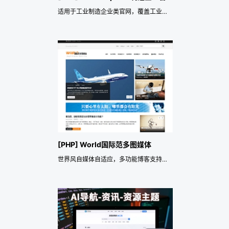
适用于工业制造企业类官网，覆盖工业制造企业、OEM/ODM 工厂、加工服务、设备能力展示、质量体系展示、工厂实力展示和询价转化官网等应用场景。主题重点提供响应式页面、预约咨询或留言询盘、前端多语言、SEO 与网站数据结构化、行业演示数据导入和展示风格配置，便于快速搭建专业官网，并持续承载品牌展示、服务或产品介绍、案例背书、资讯运营和长期获客转化。
[PHP] World国际范多图媒体
世界风自媒体自适应，多功能博客支持图集轮播，旅行风光美食相册，环球世界风情，移民留学签证|旅游风景摄影美图大片|公司企业风采展示——《益吾库》尔今作品