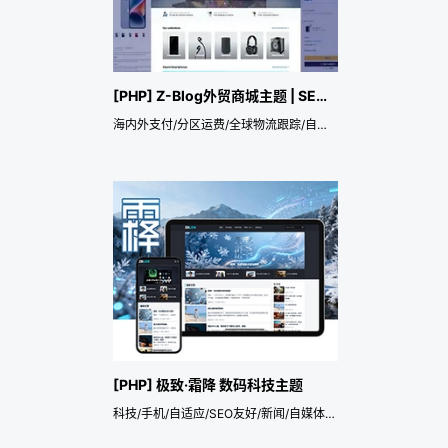
[PHP] Z-Blog外贸商城主题 | SEO友好 | 中英法日韩德俄多语言支持
海内外支付/分区运费/全球物流跟踪/自动汇率/多用户/15语分站/一键翻译/IP定向/订单发货/Google结构化
[PHP] 极致·霜降 数码科技主题
科技/手机/自适应/SEO友好/新闻/自媒体/资讯/汽车/电脑/测评/隔壁老李