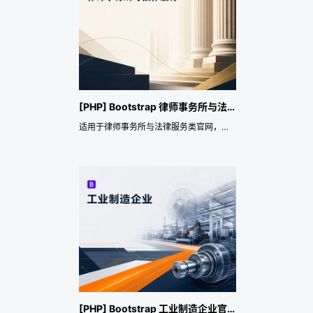
[PHP] Bootstrap 律师事务所与法律服务企业官网主题
适用于律师事务所与法律服务类官网，覆盖律师事务所、企业法律顾问、合同纠纷、劳动用工、知识产权、婚姻家事、争议解决、法律咨询和合规服务等应用场景。主题重点提供响应式页面、预约咨询或留言询盘、前端多语言、SEO 与网站数据结构化、行业演示数据导入和展示风格配置，便于快速搭建专业官网，并持续承载品牌展示、服务或产品介绍、案例背书、资讯运营和长期获客转化。
[PHP] Bootstrap 工业制造企业官网主题