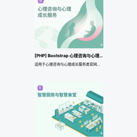
[PHP] Bootstrap 心理咨询与心理成长服务企业官网主题
适用于心理咨询与心理成长服务类官网，覆盖心理咨询室、心理成长中心、婚恋家庭咨询、青少年成长支持、职场压力支持、企业 EAP、团体工作坊和心理课程等应用场景。主题重点提供响应式页面、预约咨询或留言询盘、前端多语言、SEO 与网站数据结构化、行业演示数据导入和展示风格配置，便于快速搭建专业官网，并持续承载品牌展示、服务或产品介绍、案例背书、资讯运营和长期获客转化。