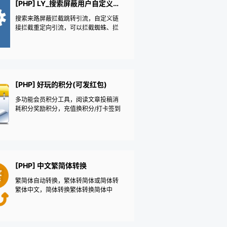
容自动生成文章AI图片，自动添加标题
[PHP] LY_搜索屏蔽用户自定义拦截跳转引流
水印随机背景颜色
搜索来路屏蔽拦截跳转引流，自定义链
接拦截重定向引流，可以拦截蜘蛛、拦
截用户、拦截电脑、拦截手机、拦截I
P，地区拦截，404错误页面处理，可以
指定文章才处理，可以根据不同的来路
做不同的处理，301跳转，302跳转，js
跳转，显示不同的广告代码，文件调用
自定义html页面
[PHP] 好玩的积分(可发红包)
多功能会员积分工具，阅读文章投稿消
耗积分奖励积分，充值换积分/打卡签到
攒积分/幸运抽奖赚积分游戏|会员中心积
分支付打赏捐助|仿微信红包抢红包拼手
气|用户中心账户余额——《益吾库》尔
今作品
[PHP] 中文繁简体转换
繁简体自动转换，繁体转简体或简体转
繁体中文，简体转换繁体转换简体中
文，繁简互转简繁互转|网站转繁体繁简
互译|简繁转换繁简转换|外贸香港澳门台
湾新加坡马来西亚语言转换——《益吾
库》尔今作品