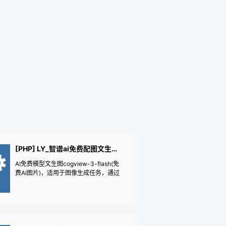
[PHP] LY_智谱ai免费配图文生图模型
AI免费模型文生图cogview-3-flash(免
费AI图片)，适用于图像生成任务，通过
对用户文字描述快速、精准的理解，让A
I的图像表达更加精确和个性化，通过文
章标题快速、精准的理解生成图像，让A
I的图像表达更加精确和个性化，AI绘图A
I配图AI生成原创图片，根据文章标题内