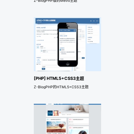
Z-BlogPHP版的Metro主题
[PHP] HTML5+CSS3主题
Z-BlogPHP的HTML5+CSS3主题